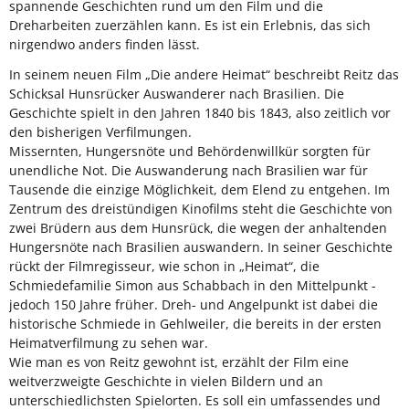
spannende Geschichten rund um den Film und die
Dreharbeiten zuerzählen kann. Es ist ein Erlebnis, das sich
nirgendwo anders finden lässt.
In seinem neuen Film „Die andere Heimat“ beschreibt Reitz das
Schicksal Hunsrücker Auswanderer nach Brasilien. Die
Geschichte spielt in den Jahren 1840 bis 1843, also zeitlich vor
den bisherigen Verfilmungen.
Missernten, Hungersnöte und Behördenwillkür sorgten für
unendliche Not. Die Auswanderung nach Brasilien war für
Tausende die einzige Möglichkeit, dem Elend zu entgehen. Im
Zentrum des dreistündigen Kinofilms steht die Geschichte von
zwei Brüdern aus dem Hunsrück, die wegen der anhaltenden
Hungersnöte nach Brasilien auswandern. In seiner Geschichte
rückt der Filmregisseur, wie schon in „Heimat“, die
Schmiedefamilie Simon aus Schabbach in den Mittelpunkt -
jedoch 150 Jahre früher. Dreh- und Angelpunkt ist dabei die
historische Schmiede in Gehlweiler, die bereits in der ersten
Heimatverfilmung zu sehen war.
Wie man es von Reitz gewohnt ist, erzählt der Film eine
weitverzweigte Geschichte in vielen Bildern und an
unterschiedlichsten Spielorten. Es soll ein umfassendes und