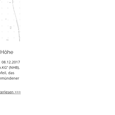
r Höhe
, 08.12.2017
.KG“ (NHB),
feil, das
(Gemündener
Kein
terlesen >>>
Steinbruch
auf
der
Gemündener