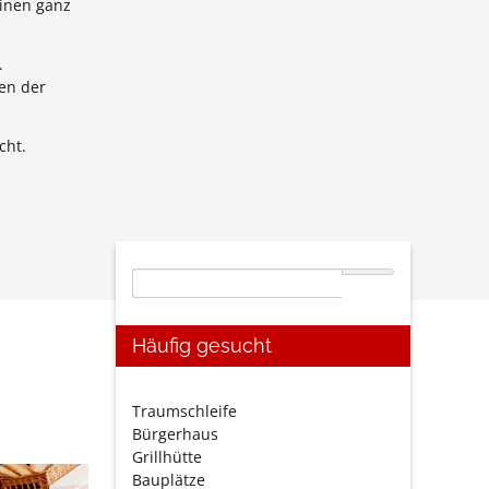
einen ganz
.
en der
cht.
Suchbegriffe
Häufig gesucht
Navigation
Traumschleife
überspringen
Bürgerhaus
Grillhütte
Seite
Bauplätze