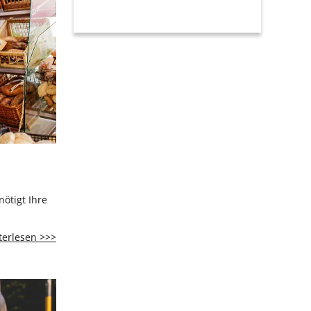
1
von
2
1
2
Vorwärts
nötigt Ihre
Tafel
terlesen >>>
Kirchberg