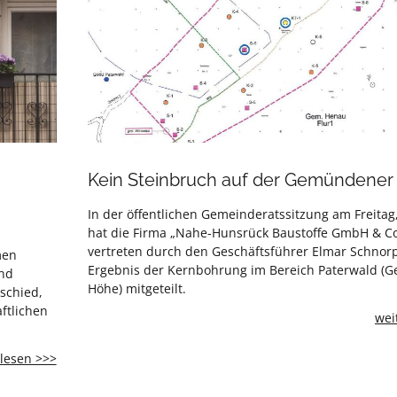
Kein Steinbruch auf der Gemündene
In der öffentlichen Gemeinderatssitzung am Freitag
hat die Firma „Nahe-Hunsrück Baustoffe GmbH & Co
vertreten durch den Geschäftsführer Elmar Schnorp
men
Ergebnis der Kernbohrung im Bereich Paterwald 
und
Höhe) mitgeteilt.
schied,
ftlichen
wei
Entdecke
lesen >>>
deine
Nachbarschaft