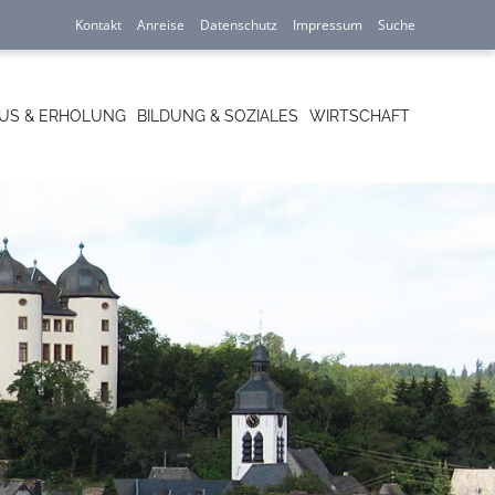
Navigation
Kontakt
Anreise
Datenschutz
Impressum
Suche
überspringen
US & ERHOLUNG
BILDUNG & SOZIALES
WIRTSCHAFT