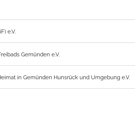
F) e.V.
Freibads Gemünden e.V.
t, Heimat in Gemünden Hunsrück und Umgebung e.V.