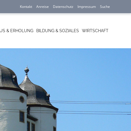
Navigation
Kontakt
Anreise
Datenschutz
Impressum
Suche
überspringen
US & ERHOLUNG
BILDUNG & SOZIALES
WIRTSCHAFT