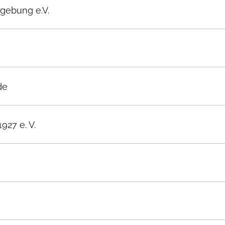
gebung e.V.
de
27 e. V.